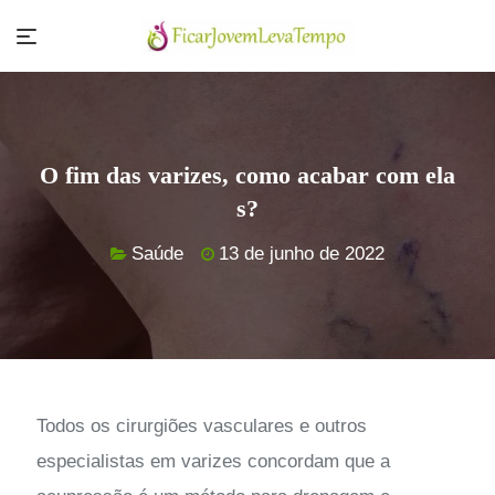
Skip
to
content
O fim das varizes, como acabar com ela
s?
Saúde
13 de junho de 2022
Todos os cirurgiões vasculares e outros
especialistas em varizes concordam que a