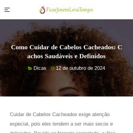
Skip
to
content
Como Cuidar de Cabelos Cacheados: C
achos Saudáveis e Definidos
Dicas
12 de outubro de 2024
Cuidar de Cabelos Cacheados exige atenção
especial, pois eles tendem a ser mais secos e